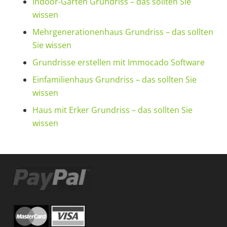
Indoor-Garten Grundriss – das sollten Sie
wissen
Mehrgenerationenhaus Grundriss – das sollten
Sie wissen
Grundrisse erstellen mit Immocado Software
Einfamilienhaus Grundriss – das sollten Sie
wissen
Haus mit Erker Grundriss – das sollten Sie
wissen