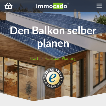
Den Balkon selber
planen
Start
Hausbau-Planung