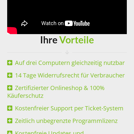
Ihre
Vorteile
Auf drei Computern gleichzeitig nutzbar
14 Tage Widerrufsrecht für Verbraucher
Zertifizierter Onlineshop & 100%
Käuferschutz
Kostenfreier Support per Ticket-System
Zeitlich unbegrenzte Programmlizenz
Kostenfreie Updates und