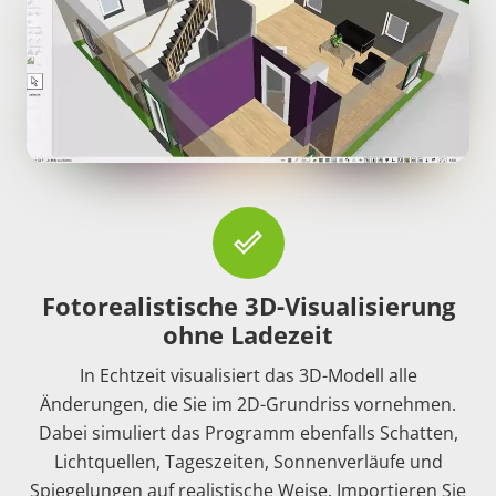
done_outline
Fotorealistische 3D-Visualisierung
ohne Ladezeit
In Echtzeit visualisiert das 3D-Modell alle
Änderungen, die Sie im 2D-Grundriss vornehmen.
Dabei simuliert das Programm ebenfalls Schatten,
Lichtquellen, Tageszeiten, Sonnenverläufe und
Spiegelungen auf realistische Weise. Importieren Sie