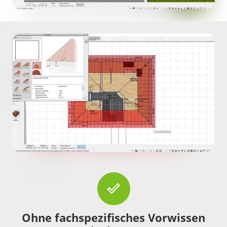
done_outline
Ohne fachspezifisches Vorwissen