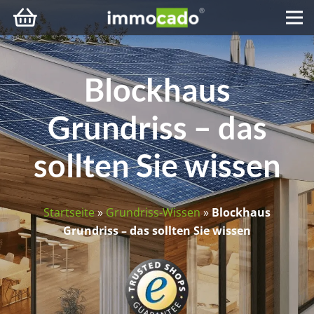
Blockhaus
Grundriss – das
sollten Sie wissen
Startseite
»
Grundriss-Wissen
»
Blockhaus
Grundriss – das sollten Sie wissen