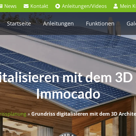
News
Kontakt
Anleitungen/Videos
Mein 
Startseite
Anleitungen
Funktionen
Gal
italisieren mit dem 3D
Immocado
rissplanung
»
Grundriss digitalisieren mit dem 3D Archi