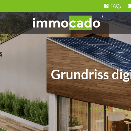
FAQs
Grundriss dig
Startseite
»
Grund