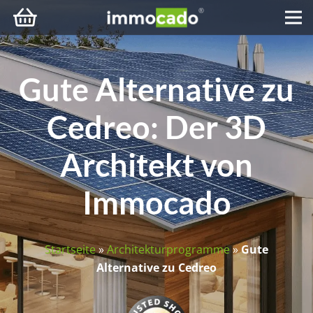
Gute Alternative zu
Cedreo: Der 3D
Architekt von
Immocado
Startseite
»
Architekturprogramme
»
Gute
Alternative zu Cedreo