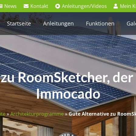
News
Kontakt
Anleitungen/Videos
Mein 
Startseite
Anleitungen
Funktionen
Gal
 zu RoomSketcher, der
Immocado
ite
»
Architekturprogramme
»
Gute Alternative zu RoomS