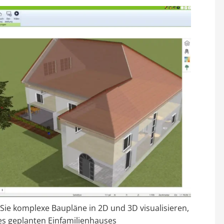
ie komplexe Baupläne in 2D und 3D visualisieren,
nes geplanten Einfamilienhauses