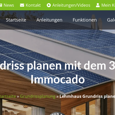
News
Kontakt
Anleitungen/Videos
Mein 
Startseite
Anleitungen
Funktionen
Gal
riss planen mit dem 3
Immocado
tartseite
»
Grundrissplanung
»
Lehmhaus Grundriss plan