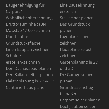
Baugenehmigung für
Eine Bauzeichnung
Carport?
erstellen
Wohnflächenberechnung
Stall selber planen
Bruttorauminhalt (BRI)
Das Grundstück
Maßstab 1:100 zeichnen
planen
Überbaubare
Lageplan selber
Grundstücksfläche
zeichnen
Einen Bauplan zeichnen
Hauspläne selbst
Schnitte
zeichnen
erstellen/zeichnen
Gartenplanung in 2D
Den Dachausbau planen
und 3D
Den Balkon selber planen
Die Garage selber
Elektroplanung in 2D & 3D
planen
Containerhaus planen
Grundrisse richtig
bemaßen
Carport selber planen
Dachgauben selber