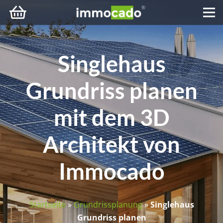
Singlehaus
Grundriss planen
mit dem 3D
Architekt von
Immocado
Startseite
»
Grundrissplanung
»
Singlehaus
Grundriss planen