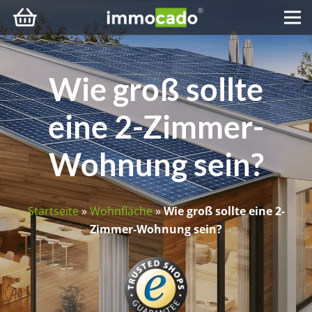
Wie groß sollte
eine 2-Zimmer-
Wohnung sein?
Startseite
»
Wohnfläche
»
Wie groß sollte eine 2-
Zimmer-Wohnung sein?