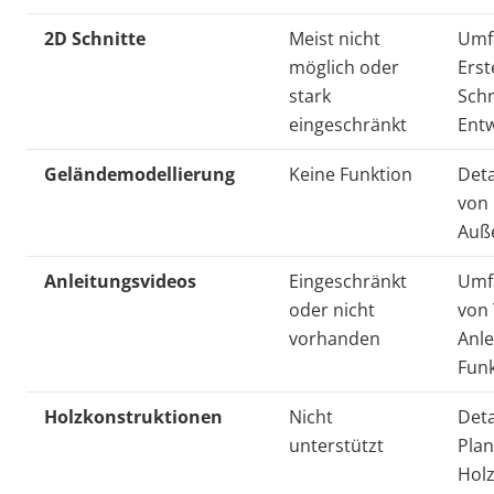
2D Schnitte
Meist nicht
Umf
möglich oder
Erst
stark
Schn
eingeschränkt
Ent
Geländemodellierung
Keine Funktion
Deta
von
Auß
Anleitungsvideos
Eingeschränkt
Umf
oder nicht
von 
vorhanden
Anle
Fun
Holzkonstruktionen
Nicht
Deta
unterstützt
Plan
Holz