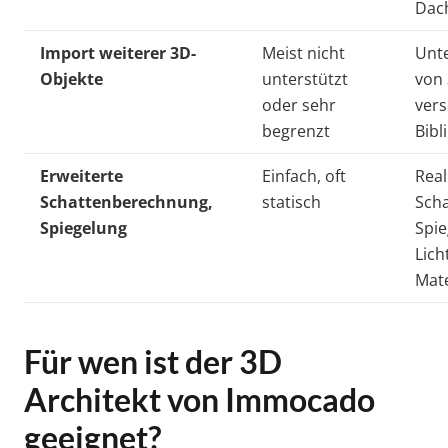
Dac
Import weiterer 3D-
Meist nicht
Unte
Objekte
unterstützt
von
oder sehr
ver
begrenzt
Bibl
Erweiterte
Einfach, oft
Real
Schattenberechnung,
statisch
Sch
Spiegelung
Spie
Lich
Mate
Für wen ist der 3D
Architekt von Immocado
geeignet?