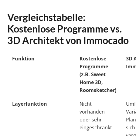
Vergleichstabelle:
Kostenlose Programme vs.
3D Architekt von Immocado
Funktion
Kostenlose
3D 
Programme
Imm
(z.B. Sweet
Home 3D,
Roomsketcher)
Layerfunktion
Nicht
Umf
vorhanden
Var
oder sehr
Plan
eingeschränkt
sich
verg