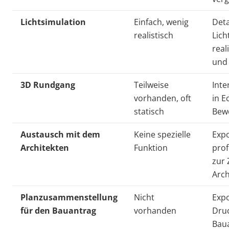
Lichtsimulation
Einfach, wenig
Deta
realistisch
Lich
real
und
3D Rundgang
Teilweise
Inte
vorhanden, oft
in E
statisch
Bew
Austausch mit dem
Keine spezielle
Expo
Architekten
Funktion
prof
zur
Arch
Planzusammenstellung
Nicht
Expo
für den Bauantrag
vorhanden
Druc
Bau