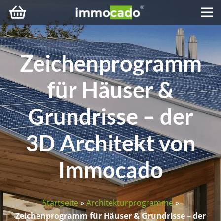
Zeichenprogramm
für Häuser &
Grundrisse – der
3D Architekt von
Immocado
Startseite
»
Architekturprogramme
»
Zeichenprogramm für Häuser & Grundrisse – der