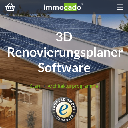
3D
Renovierungsplaner
Software
Start
Architekturprogramme