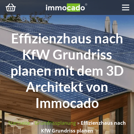
Effizienzhaus nach
KfW Grundriss
planen mit dem 3D
Architekt von
Immocado
Startseite
»
Grundrissplanung
»
Effizienzhaus nach
KfW Grundriss planen