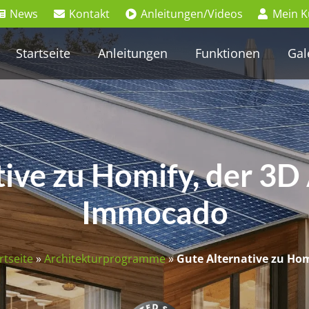
News
Kontakt
Anleitungen/Videos
Mein 
Startseite
Anleitungen
Funktionen
Gal
ive zu Homify, der 3D
Immocado
rtseite
»
Architekturprogramme
»
Gute Alternative zu Ho