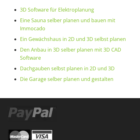
3D Software für Elektroplanung
Eine Sauna selber planen und bauen mit
Immocado
Ein Gewächshaus in 2D und 3D selbst planen
Den Anbau in 3D selber planen mit 3D CAD
Software
Dachgauben selbst planen in 2D und 3D
Die Garage selber planen und gestalten