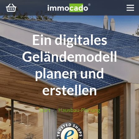
Ein digitales
Geländemodell
planen und
erstellen
Start
Hausbau-Planung