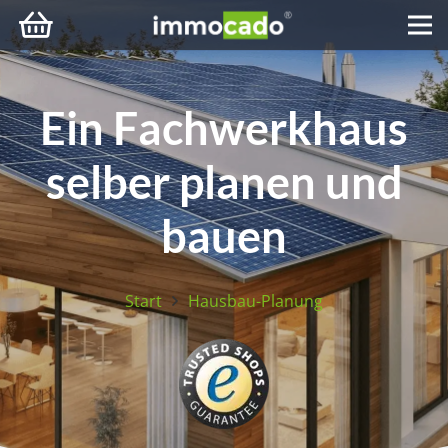
Ein Fachwerkhaus
selber planen und
bauen
Start
Hausbau-Planung