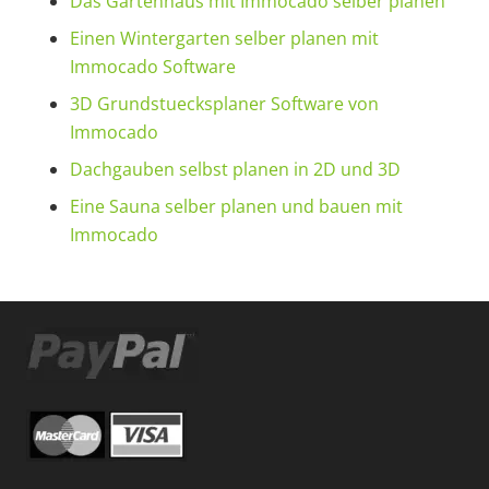
Das Gartenhaus mit Immocado selber planen
Einen Wintergarten selber planen mit
Immocado Software
3D Grundstuecksplaner Software von
Immocado
Dachgauben selbst planen in 2D und 3D
Eine Sauna selber planen und bauen mit
Immocado