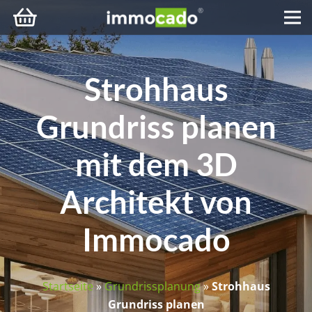
Strohhaus
Grundriss planen
mit dem 3D
Architekt von
Immocado
Startseite
»
Grundrissplanung
»
Strohhaus
Grundriss planen